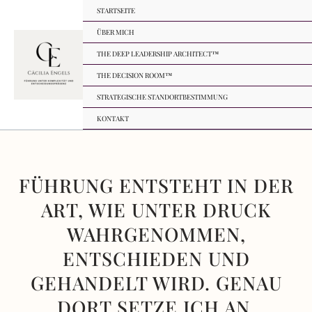
Zum
STARTSEITE
Inhalt
ÜBER MICH
springen
THE DEEP LEADERSHIP ARCHITECT™
THE DECISION ROOM™
STRATEGISCHE STANDORTBESTIMMUNG
KONTAKT
FÜHRUNG ENTSTEHT IN DER
ART, WIE UNTER DRUCK
WAHRGENOMMEN,
ENTSCHIEDEN UND
GEHANDELT WIRD. GENAU
DORT SETZE ICH AN.